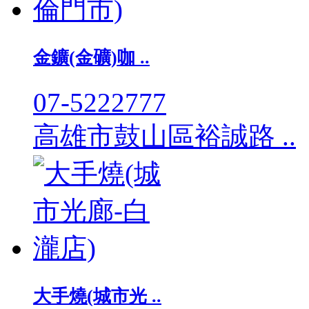
金鑛(金礦)咖 ..
07-5222777
高雄市鼓山區裕誠路 ..
大手燒(城市光 ..