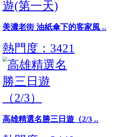
美濃老街 油紙傘下的客家風 ..
熱門度：3421
高雄精選名勝三日遊（2/3 ..