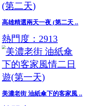
高雄精選兩天一夜 (第二天 ..
熱門度：2913
美濃老街 油紙傘下的客家風 ..