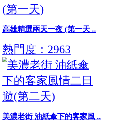
高雄精選兩天一夜 (第一天 ..
熱門度：2963
美濃老街 油紙傘下的客家風 ..