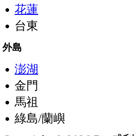
花蓮
台東
外島
澎湖
金門
馬祖
綠島/蘭嶼