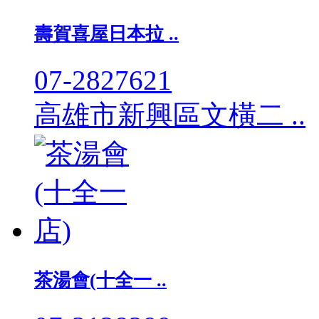
壽賀喜屋日本拉 ..
07-2827621
高雄市新興區文橫二 ..
茶湯會(十全一 ..