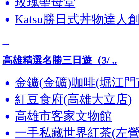
玫瑰聖母堂
Katsu勝日式丼物達人
高雄精選名勝三日遊（3/ ..
金鑛(金礦)咖啡(堀江門
紅豆食府(高雄大立店)
高雄市客家文物館
一手私藏世界紅茶(左營