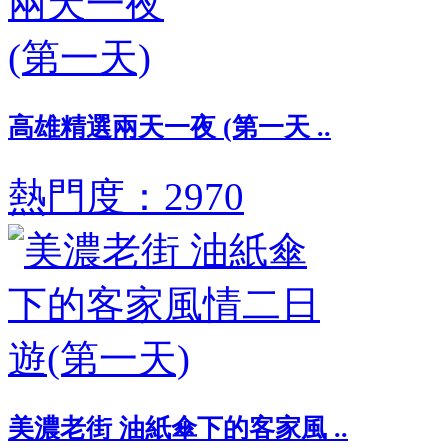
高雄精選兩天一夜 (第一天 ..
熱門度：2970
美濃老街 油紙傘下的客家風 ..