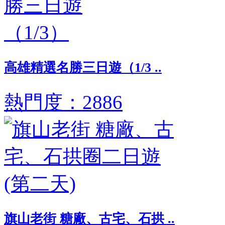
高雄精選名勝三日遊（1/3 ..
熱門度：2886
旗山老街 糖廠、古宅、石拱 ..