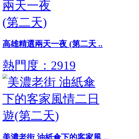
高雄精選兩天一夜 (第二天 ..
熱門度：2919
美濃老街 油紙傘下的客家風 ..