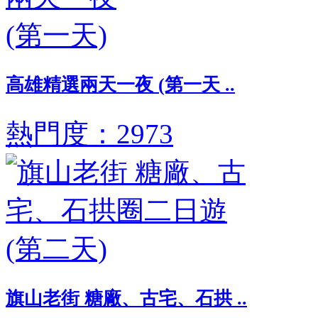
高雄精選兩天一夜 (第一天 ..
熱門度：2973
旗山老街 糖廠、古宅、石拱 ..