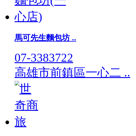
馬可先生麵包坊 ..
07-3383722
高雄市前鎮區一心二 ..