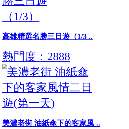
高雄精選名勝三日遊（1/3 ..
熱門度：2888
美濃老街 油紙傘下的客家風 ..